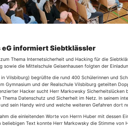
 eG informiert Siebtklässler
 zum Thema Internetsicherheit und Hacking für die Siebtklä
g sowie die Mittelschule Geisenhausen folgten der Einladun
 in Vilsbiburg) begrüßte die rund 400 Schülerinnen und Sc
om Gymnasium und der Realschule Vilsbiburg geteilten Doppe
enzierter Hacker sucht Herr Markowsky Sicherheitslücken b
ble Thema Datenschutz und Sicherheit im Netz. In seinem in
t und sein Handy wird und welche weiteren Gefahren dort n
ahm die einleitenden Worte von Herrn Huber mit dessen Einv
em beliebigen Text konnte Herr Markowsky die Stimme von 