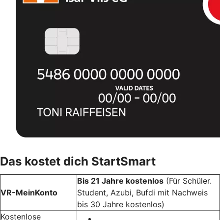
Das kostet dich StartSmart
Bis 21 Jahre kostenlos
(Für Schüler.
VR-MeinKonto
Student, Azubi, Bufdi mit Nachweis
bis 30 Jahre kostenlos)
Kostenlose