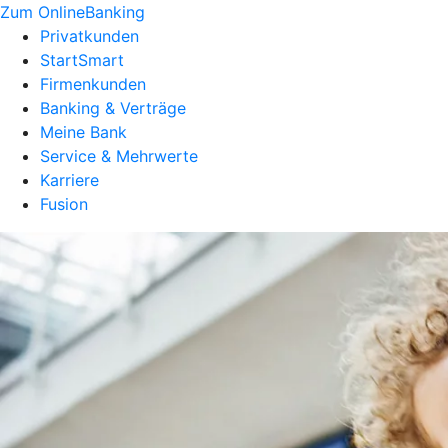
Zum OnlineBanking
Privatkunden
StartSmart
Firmenkunden
Banking & Verträge
Meine Bank
Service & Mehrwerte
Karriere
Fusion