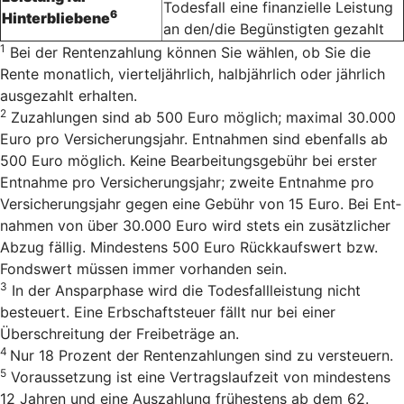
Todesfall eine finanzielle Leistung
6
Hinterbliebene
an den/die Begünstigten gezahlt
1
Bei der Rentenzahlung können Sie wählen, ob Sie die
Rente monatlich, vierteljährlich, halbjährlich oder jährlich
ausgezahlt erhalten.
2
Zu­zah­lun­gen sind ab 500 Euro mög­lich; ma­xi­mal 30.000
Euro pro Ver­si­cherungs­jahr. Ent­nah­men sind eben­falls ab
500 Euro mög­lich. Keine Bearbeitungsgebühr bei erster
Entnahme pro Versicherungsjahr; zweite Entnahme pro
Versicherungsjahr gegen eine Gebühr von 15 Euro. Bei Ent­
nah­men von über 30.000 Euro wird stets ein zu­sätz­li­cher
Ab­zug fäl­lig. Min­des­tens 500 Euro Rück­kaufs­wert bzw.
Fonds­wert müs­sen immer vor­han­den sein.
3
In der Ansparphase wird die Todesfallleistung nicht
besteuert. Eine Erbschaftsteuer fällt nur bei einer
Überschreitung der Freibeträge an.
4
Nur 18 Pro­zent der Ren­ten­zah­lun­gen sind zu versteu­ern.
5
Voraussetzung ist eine Vertrags­laufzeit von mindestens
12 Jahren und eine Auszahlung frühestens ab dem 62.