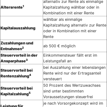
alternativ zur Rente als einmalige
1
Altersrente
Kapitalzahlung wählbar oder in
Kombination mit einer Rente
wählbar als einmalige
Kapitalzahlung alternativ zur Rente
Kapitalauszahlung
oder in Kombination mit einer
Rente
Zuzahlungen und
ab 500 € möglich
2
Entnahmen
Steuervorteil in der
Einkommensteuer fällt erst im
3
Ansparphase
Leistungsfall an
bei Auszahlung einer lebenslangen
Steuervorteil bei
Rente wird nur der Ertragsanteil
4
Rentenzahlung
versteuert
50 Prozent des Wertzuwachses
Steuervorteil bei
sind unter bestimmten
5
Kapitalzahlung
Voraussetzungen steuerfrei
je nach Vorsorgekonzept wird im
Leistung für