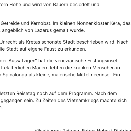
Metern Höhe und wird von Bauern besiedelt und
 Getreide und Kernobst. Im kleinen Nonnenkloster Kera, das
as angeblich von Lazarus gemalt wurde.
u Unrecht als Kretas schönste Stadt beschrieben wird. Nach
ie Stadt auf eigene Faust zu erkunden.
 der Aussätzigen“ hat die venezianische Festungsinsel
ittelalterlichen Mauern lebten die kranken Menschen in
ch Spinalonga als kleine, malerische Mittelmeerinsel. Ein
 am letzten Reisetag noch auf dem Programm. Nach dem
d gegangen sein. Zu Zeiten des Vietnamkriegs machte sich
h.
Vilsbiburger Zeitung, Fotos: Hubert Dietrich