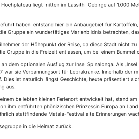
re Hochplateau liegt mitten im Lassithi-Gebirge auf 1.000 
führt haben, entstand hier ein Anbaugebiet für Kartoffeln,
e die Gruppe ein wundertätiges Marienbildnis betrachten, d
teilnehmer der Höhepunkt der Reise, da diese Stadt nicht z
 Gruppe in die Freizeit entlassen, um bei einem Bummel d
an dem optionalen Ausflug zur Insel Spinalonga. Als „Insel
57 war sie Verbannungsort für Leprakranke. Innerhalb der m
f. Dies ist natürlich längst Geschichte, heute präsentiert si
ng aus.
u einem beliebten kleinen Ferienort entwickelt hat, stand
r von ihm entführten phönizischen Prinzessin Europa an Lan
hrlich stattfindende Matala-Festival alte Erinnerungen wac
isegruppe in die Heimat zurück.