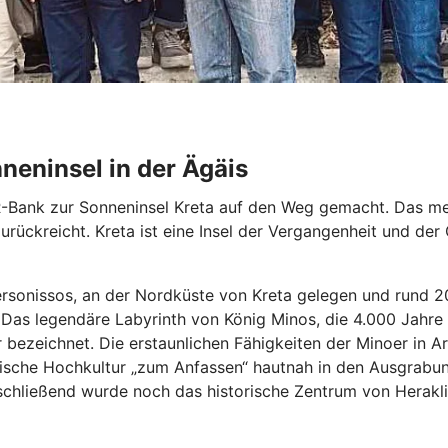
eninsel in der Ägäis
VR-Bank zur Sonneninsel Kreta auf den Weg gemacht. Das med
on zurückreicht. Kreta ist eine Insel der Vergangenheit und
sonissos, an der Nordküste von Kreta gelegen und rund 20 
s legendäre Labyrinth von König Minos, die 4.000 Jahre al
r bezeichnet. Die erstaunlichen Fähigkeiten der Minoer in 
opäische Hochkultur „zum Anfassen“ hautnah in den Ausgrab
hließend wurde noch das historische Zentrum von Heraklio