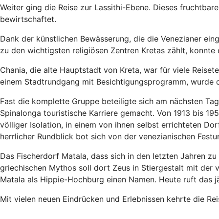
Weiter ging die Reise zur Lassithi-Ebene. Dieses fruchtba
bewirtschaftet.
Dank der künstlichen Bewässerung, die die Venezianer einge
zu den wichtigsten religiösen Zentren Kretas zählt, konnt
Chania, die alte Hauptstadt von Kreta, war für viele Reise
einem Stadtrundgang mit Besichtigungsprogramm, wurde die
Fast die komplette Gruppe beteiligte sich am nächsten Tag 
Spinalonga touristische Karriere gemacht. Von 1913 bis 19
völliger Isolation, in einem von ihnen selbst errichteten Dor
herrlicher Rundblick bot sich von der venezianischen Festu
Das Fischerdorf Matala, dass sich in den letzten Jahren z
griechischen Mythos soll dort Zeus in Stiergestalt mit de
Matala als Hippie-Hochburg einen Namen. Heute ruft das jä
Mit vielen neuen Eindrücken und Erlebnissen kehrte die Re