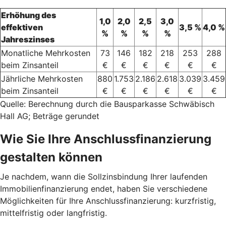
Erhöhung des
1,0
2,0
2,5
3,0
effektiven
3,5 %
4,0 %
%
%
%
%
Jahreszinses
Monatliche Mehrkosten
73
146
182
218
253
288
beim Zinsanteil
€
€
€
€
€
€
Jährliche Mehrkosten
880
1.753
2.186
2.618
3.039
3.459
beim Zinsanteil
€
€
€
€
€
€
Quelle: Berechnung durch die Bausparkasse Schwäbisch
Hall AG; Beträge gerundet
Wie Sie Ihre Anschlussfinanzierung
gestalten können
Je nachdem, wann die Sollzinsbindung Ihrer laufenden
Immobilienfinanzierung endet, haben Sie verschiedene
Möglichkeiten für Ihre Anschlussfinanzierung: kurzfristig,
mittelfristig oder langfristig.